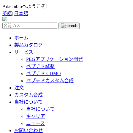
Adachibioへようこそ！
英語
|
日本語
ホーム
製品カタログ
サービス
PEGアプリケーション開発
ペプチド試薬
ペプチド CDMO
ペプチドカスタム合成
注文
カスタム合成
当社について
当社について
キャリア
ニュース
お問い合わせ